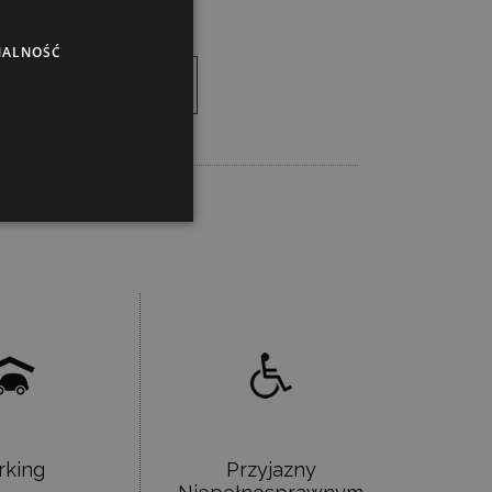
NALNOŚĆ
oferta
rking
Przyjazny