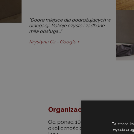
"Dobre miejsce dla podróżujących w
delegacji. Pokoje czyste i zadbane,
miła obsługa..."
Krystyna Cz - Google +
Organizacja Imprez
Od ponad 10 lat organizujemy prz
Ta strona ko
okolicznościowe takie jak wesela,
wyrażasz zg