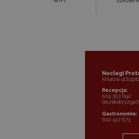
WIFI
Szkolen
Noclegi Prot
Knurów ul.Szpit
Recepcja:
509 353 692
leszekdrzyzga
Gastronomia:
600 917 673