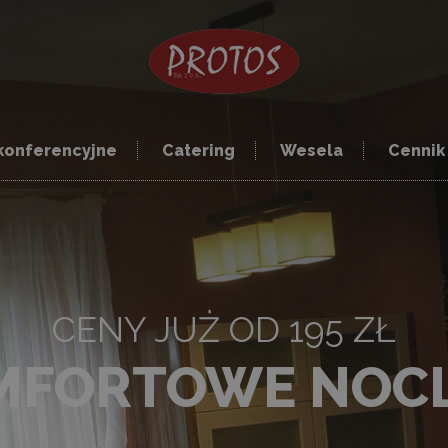
konferencyjne
Catering
Wesela
Cennik
CENY JUŻ OD 195 ZŁ
MFORTOWE NOCL