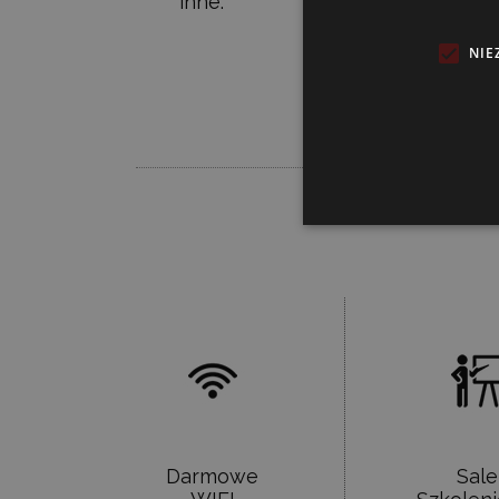
inne.
NIE
oferta
Darmowe
Sale