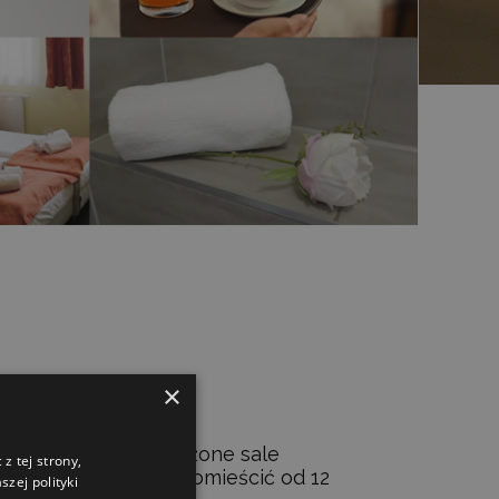
×
niowe
atyzowane i wyposażone sale
z tej strony,
oleniowe, mogące pomieścić od 12
zej polityki