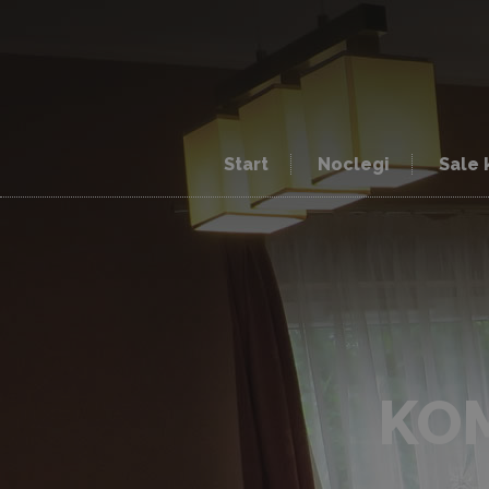
Start
Noclegi
Sale 
KO