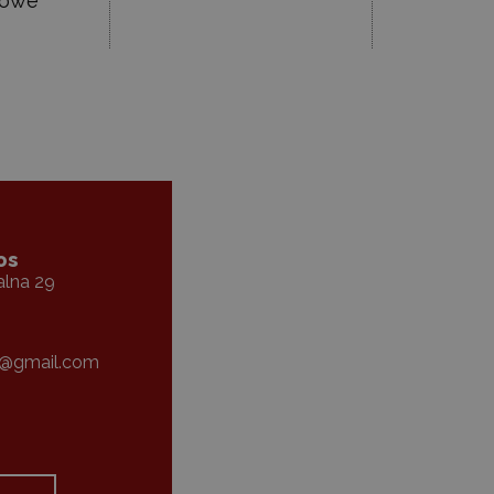
iowe
os
alna 29
7@gmail.com