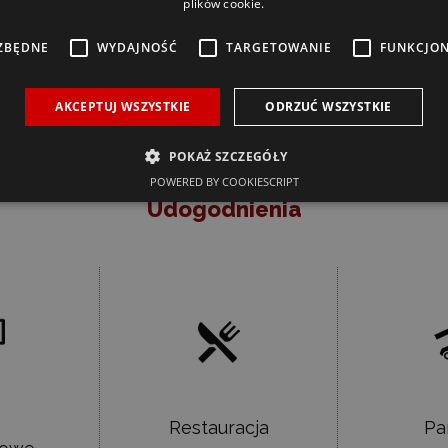
do 220 osób.
plików cookie.
ZBĘDNE
WYDAJNOŚĆ
TARGETOWANIE
FUNKCJO
AKCEPTUJ WSZYSTKIE
ODRZUĆ WSZYSTKIE
POKAŻ SZCZEGÓŁY
POWERED BY COOKIESCRIPT
Udogodnienia
Restauracja
Pa